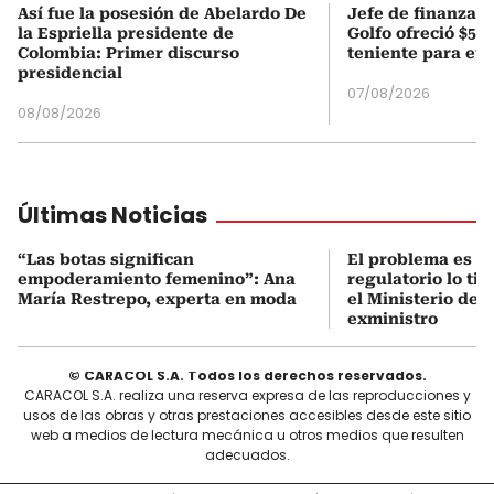
Así fue la posesión de Abelardo De
Jefe de finanzas 
la Espriella presidente de
Golfo ofreció $50
Colombia: Primer discurso
teniente para evi
presidencial
07/08/2026
08/08/2026
Últimas Noticias
“Las botas significan
El problema es q
empoderamiento femenino”: Ana
regulatorio lo ti
María Restrepo, experta en moda
el Ministerio de 
exministro
© CARACOL S.A. Todos los derechos reservados.
CARACOL S.A. realiza una reserva expresa de las reproducciones y
usos de las obras y otras prestaciones accesibles desde este sitio
web a medios de lectura mecánica u otros medios que resulten
adecuados.