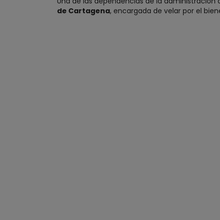
Una de las dependencias de la administración di
de Cartagena
, encargada de velar por el biene