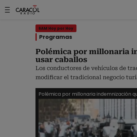
6AM Hoy por Hoy
Programas
Polémica por millonaria 
usar caballos
Los conductores de vehículos de trac
modificar el tradicional negocio turí
Polémica por millonaria indemnización q