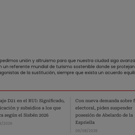
 pedimos unión y altruismo para que nuestra ciudad siga avanzan
n un referente mundial de turismo sostenible donde se protejan l
onistas de la sustitución, siempre que exista un acuerdo equilib
aje D21 en el RUI: Significado,
Con nueva demanda sobre 
icación y subsidios a los que
electoral, piden suspender
ca según el Sisbén 2026
posesión de Abelardo de la
Espriella
8/2026
06/08/2026