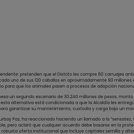
rprendente: pretenden que el Distrito les compre 60 carruajes an
 cada uno de sus 120 caballos en aproximadamente 93 millones 
ocio para que los animales pasen a procesos de adopción naciona
 mesa un segundo escenario de 30.240 millones de pesos, monto 
sta alternativa está condicionada a que la Alcaldía les entreg
para garantizar su mantenimiento, custodia y carga bajo un mod
urbay Paz, ha reaccionado haciendo un llamado a la “sensatez, 
le, pero aclaró que cualquier acuerdo debe basarse en la protec
obusta oferta institucional que incluye capitales semilla y alter