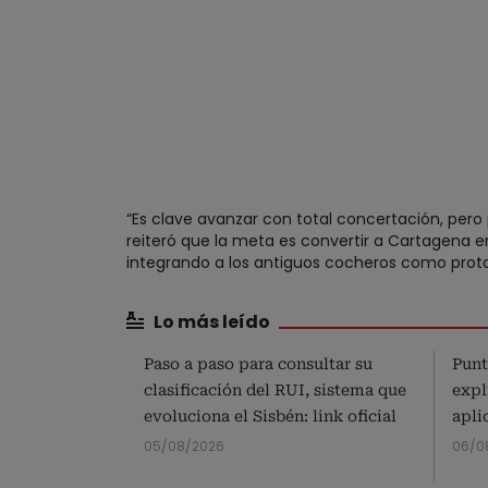
“Es clave avanzar con total concertación, pero
reiteró que la meta es convertir a Cartagena e
integrando a los antiguos cocheros como protag
Lo más leído
Paso a paso para consultar su
Punt
clasificación del RUI, sistema que
expl
evoluciona el Sisbén: link oficial
apli
05/08/2026
06/0