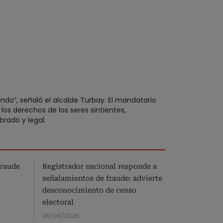
do”, señaló el alcalde Turbay. El mandatario
os derechos de los seres sintientes,
rado y legal.
fraude
Registrador nacional responde a
¿No le fun
señalamientos de fraude: advierte
Ventanilla 
desconocimiento de censo
la solució
electoral
06/08/2026
06/08/2026