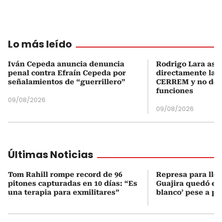
Lo más leído
Iván Cepeda anuncia denuncia
Rodrigo Lara asu
penal contra Efraín Cepeda por
directamente la P
señalamientos de “guerrillero”
CERREM y no del
funciones
09/08/2026
09/08/2026
Últimas Noticias
Tom Rahill rompe record de 96
Represa para lle
pitones capturadas en 10 días: “Es
Guajira quedó en 
una terapia para exmilitares”
blanco’ pese a p