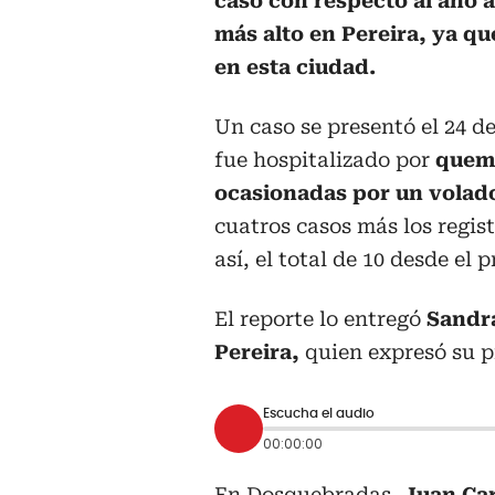
caso con respecto al año a
más alto en Pereira, ya qu
en esta ciudad.
Un caso se presentó el 24 d
fue hospitalizado por
quema
ocasionadas por un volad
cuatros casos más los regis
así, el total de 10 desde el
El reporte lo entregó
Sandra
Pereira,
quien expresó su p
Escucha el audio
00:00:00
En Dosquebradas,
Juan Car