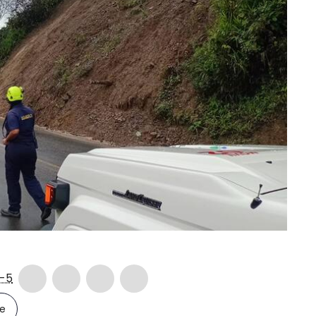
-5
le