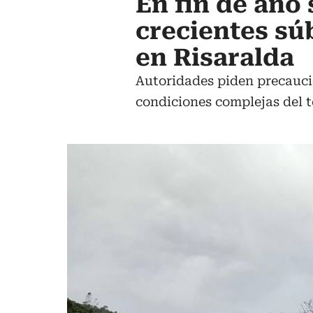
En fin de año
crecientes súb
en Risaralda
Autoridades piden precaució
condiciones complejas del t