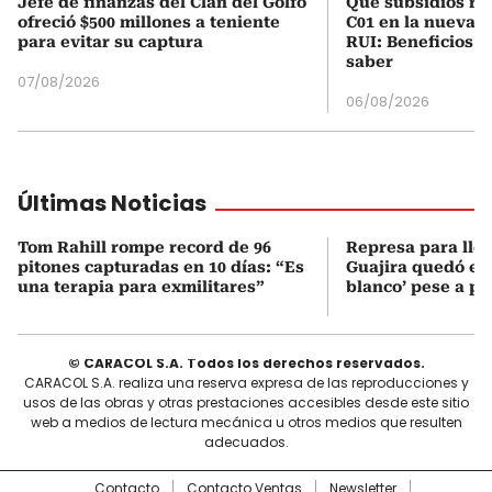
Jefe de finanzas del Clan del Golfo
Qué subsidios rec
ofreció $500 millones a teniente
C01 en la nueva c
para evitar su captura
RUI: Beneficios y
saber
07/08/2026
06/08/2026
Últimas Noticias
Tom Rahill rompe record de 96
Represa para lle
pitones capturadas en 10 días: “Es
Guajira quedó en 
una terapia para exmilitares”
blanco’ pese a p
© CARACOL S.A. Todos los derechos reservados.
CARACOL S.A. realiza una reserva expresa de las reproducciones y
usos de las obras y otras prestaciones accesibles desde este sitio
web a medios de lectura mecánica u otros medios que resulten
adecuados.
Contacto
Contacto Ventas
Newsletter