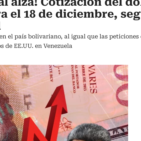
l alza! Cotización del dó
a el 18 de diciembre, se
l
en el país bolivariano, al igual que las peticion
os de EE.UU. en Venezuela