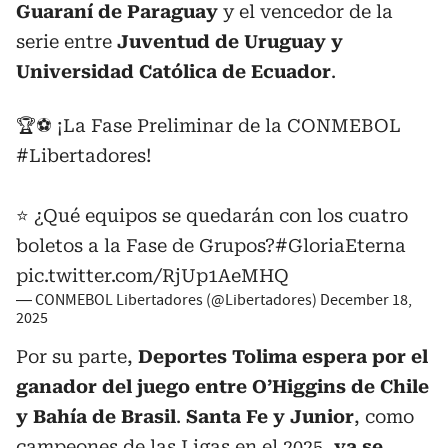
Guaraní de Paraguay
y el vencedor de la
serie entre
Juventud de Uruguay y
Universidad Católica de Ecuador
.
🏆⚽ ¡La Fase Preliminar de la CONMEBOL
#Libertadores
!
⭐ ¿Qué equipos se quedarán con los cuatro
boletos a la Fase de Grupos?
#GloriaEterna
pic.twitter.com/RjUp1AeMHQ
— CONMEBOL Libertadores (@Libertadores)
December 18,
2025
Por su parte,
Deportes Tolima espera por el
ganador del juego entre O’Higgins de Chile
y Bahía de Brasil
.
Santa Fe y Junior
, como
campeones de las Ligas en el 2025,
ya se