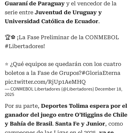
Guaraní de Paraguay
y el vencedor de la
serie entre
Juventud de Uruguay y
Universidad Católica de Ecuador
.
🏆⚽ ¡La Fase Preliminar de la CONMEBOL
#Libertadores
!
⭐ ¿Qué equipos se quedarán con los cuatro
boletos a la Fase de Grupos?
#GloriaEterna
pic.twitter.com/RjUp1AeMHQ
— CONMEBOL Libertadores (@Libertadores)
December 18,
2025
Por su parte,
Deportes Tolima espera por el
ganador del juego entre O’Higgins de Chile
y Bahía de Brasil
.
Santa Fe y Junior
, como
campeones de las Ligas en el 2025,
ya se