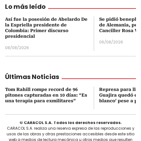
Lo más leído
Así fue la posesión de Abelardo De
Se pidió beneplá
la Espriella presidente de
de Alemania, pero
Colombia: Primer discurso
Canciller Rosa Vi
presidencial
06/08/2026
08/08/2026
Últimas Noticias
Tom Rahill rompe record de 96
Represa para lle
pitones capturadas en 10 días: “Es
Guajira quedó en 
una terapia para exmilitares”
blanco’ pese a p
© CARACOL S.A. Todos los derechos reservados.
CARACOL S.A. realiza una reserva expresa de las reproducciones y
usos de las obras y otras prestaciones accesibles desde este sitio
web a medios de lectura mecánica u otros medios que resulten