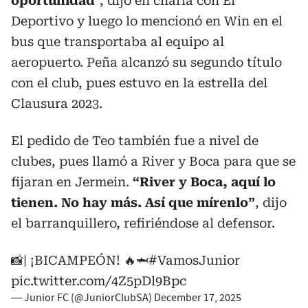
oportunidad
”, dijo en charla con El
Deportivo y luego lo mencionó en Win en el
bus que transportaba al equipo al
aeropuerto. Peña alcanzó su segundo título
con el club, pues estuvo en la estrella del
Clausura 2023.
El pedido de Teo también fue a nivel de
clubes, pues llamó a River y Boca para que se
fijaran en Jermein.
“River y Boca, aquí lo
tienen. No hay más. Así que mírenlo”
, dijo
el barranquillero, refiriéndose al defensor.
📸| ¡BICAMPEÓN! 🔥🦈
#VamosJunior
pic.twitter.com/4Z5pDl9Bpc
— Junior FC (@JuniorClubSA)
December 17, 2025