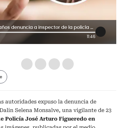
“Me la voy a robar”: vigilante de 23 años denuncia a inspector de la policía por acoso sexual
11:46
le
as autoridades expuso la denuncia de
 Dalin Selena Monsalve, una vigilante de 23
de Policía José Arturo Figueredo en
s imágenes, publicadas por el medio