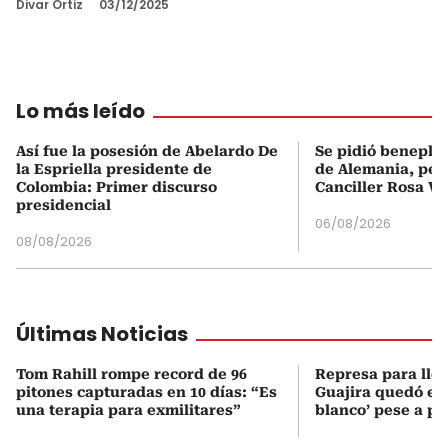
Divar Ortiz
03/12/2025
Lo más leído
Así fue la posesión de Abelardo De
Se pidió beneplá
la Espriella presidente de
de Alemania, pero
Colombia: Primer discurso
Canciller Rosa Vi
presidencial
06/08/2026
08/08/2026
Últimas Noticias
Tom Rahill rompe record de 96
Represa para lle
pitones capturadas en 10 días: “Es
Guajira quedó en 
una terapia para exmilitares”
blanco’ pese a p