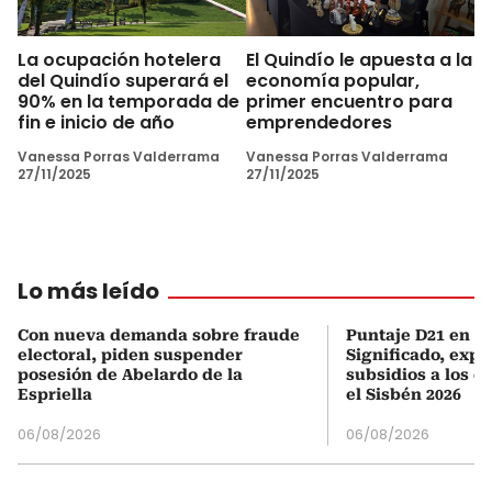
La ocupación hotelera
El Quindío le apuesta a la
del Quindío superará el
economía popular,
90% en la temporada de
primer encuentro para
fin e inicio de año
emprendedores
Vanessa Porras Valderrama
Vanessa Porras Valderrama
27/11/2025
27/11/2025
Lo más leído
Con nueva demanda sobre fraude
Puntaje D21 en el
electoral, piden suspender
Significado, expl
posesión de Abelardo de la
subsidios a los q
Espriella
el Sisbén 2026
06/08/2026
06/08/2026