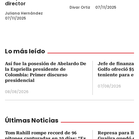
director
Divar Ortiz
07/11/2025
Juliana Hernández
07/11/2025
Lo más leído
Así fue la posesión de Abelardo De
Jefe de finanzas 
la Espriella presidente de
Golfo ofreció $50
Colombia: Primer discurso
teniente para evi
presidencial
07/08/2026
08/08/2026
Últimas Noticias
Tom Rahill rompe record de 96
Represa para lle
pitones capturadas en 10 días: “Es
Guajira quedó en 