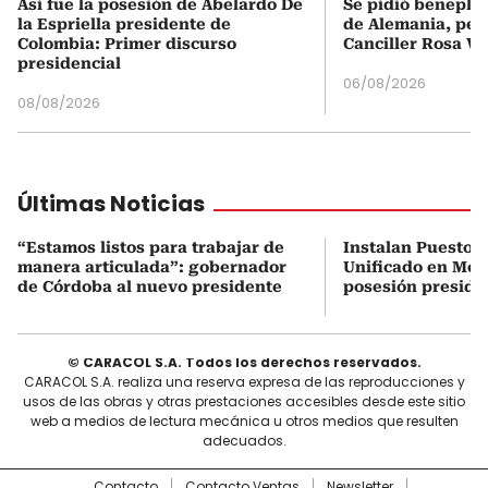
Así fue la posesión de Abelardo De
Se pidió beneplá
la Espriella presidente de
de Alemania, pero
Colombia: Primer discurso
Canciller Rosa Vi
presidencial
06/08/2026
08/08/2026
Últimas Noticias
“Estamos listos para trabajar de
Instalan Puesto 
manera articulada”: gobernador
Unificado en Mon
de Córdoba al nuevo presidente
posesión preside
© CARACOL S.A. Todos los derechos reservados.
CARACOL S.A. realiza una reserva expresa de las reproducciones y
usos de las obras y otras prestaciones accesibles desde este sitio
web a medios de lectura mecánica u otros medios que resulten
adecuados.
Contacto
Contacto Ventas
Newsletter