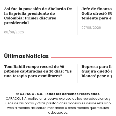
Así fue la posesión de Abelardo De
Jefe de finanzas 
la Espriella presidente de
Golfo ofreció $50
Colombia: Primer discurso
teniente para evi
presidencial
07/08/2026
08/08/2026
Últimas Noticias
Tom Rahill rompe record de 96
Represa para lle
pitones capturadas en 10 días: “Es
Guajira quedó en 
una terapia para exmilitares”
blanco’ pese a p
© CARACOL S.A. Todos los derechos reservados.
CARACOL S.A. realiza una reserva expresa de las reproducciones y
usos de las obras y otras prestaciones accesibles desde este sitio
web a medios de lectura mecánica u otros medios que resulten
adecuados.