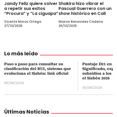
Jandy Feliz quiere volver
Shakira hizo vibrar el
a repetir sus exitos
Pascual Guerrero con un
“Procura” y “La ciguapa”
show histórico en Cali
Vicente Moros Ortega
Mairon Benavides Cadena
27/10/2025
26/10/2025
Lo más leído
Paso a paso para consultar su
Puntaje D21 en el
clasificación del RUI, sistema que
Significado, expl
evoluciona el Sisbén: link oficial
subsidios a los q
el Sisbén 2026
05/08/2026
06/08/2026
Últimas Noticias