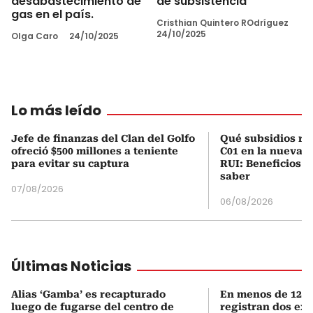
desabastecimiento de
de subsistencia
gas en el país.
Cristhian Quintero ROdríguez
24/10/2025
Olga Caro
24/10/2025
Lo más leído
Jefe de finanzas del Clan del Golfo
Qué subsidios rec
ofreció $500 millones a teniente
C01 en la nueva c
para evitar su captura
RUI: Beneficios y
saber
07/08/2026
06/08/2026
Últimas Noticias
Alias ‘Gamba’ es recapturado
En menos de 12 h
luego de fugarse del centro de
registran dos ex