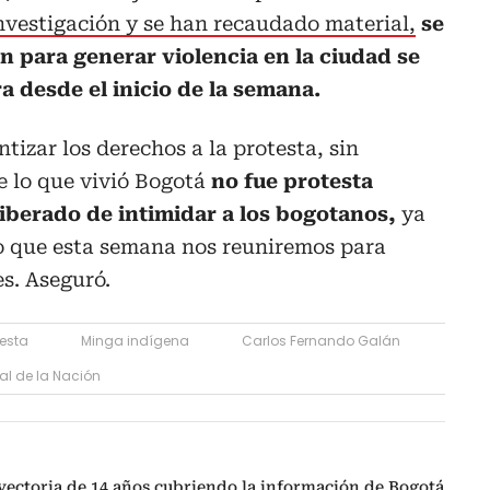
nvestigación y se han recaudado material,
se
n para generar violencia en la ciudad se
 desde el inicio de la semana.
tizar los derechos a la protesta, sin
 lo que vivió Bogotá
no fue protesta
liberado de intimidar a los bogotanos,
ya
jo que esta semana nos reuniremos para
es. Aseguró.
testa
Minga indígena
Carlos Fernando Galán
al de la Nación
ayectoria de 14 años cubriendo la información de Bogotá