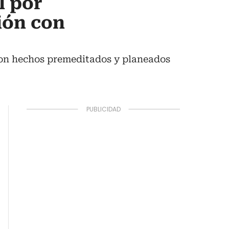
l por
ión con
ueron hechos premeditados y planeados