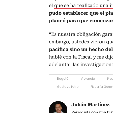
el
que se ha realizado una i
pudo establecer que el pla
planeó para que comenzara
“Es nuestra obligación garan
embargo, ustedes vieron que
pacífica sino un hecho de
hablé con la Fiscal y me di
adelantar las investigacion
Bogotá
Violencia
Pro
Gustavo Petro
Fiscalía Gener
Julián Martínez
Periodista con una tr