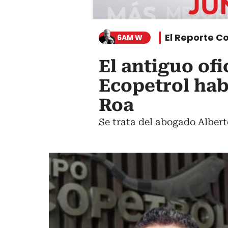
El Reporte Co
6AM W
El antiguo of
Ecopetrol hab
Roa
Se trata del abogado Alberto