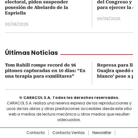
electoral, piden suspender
del Congreso y e
posesión de Abelardo de la
para ejercer la o
Espriella
06/08/2026
06/08/2026
Últimas Noticias
Tom Rahill rompe record de 96
Represa para lle
pitones capturadas en 10 días: “Es
Guajira quedó en 
una terapia para exmilitares”
blanco’ pese a p
© CARACOL S.A. Todos los derechos reservados.
CARACOL S.A. realiza una reserva expresa de las reproducciones y
usos de las obras y otras prestaciones accesibles desde este sitio
web a medios de lectura mecánica u otros medios que resulten
adecuados.
Contacto
Contacto Ventas
Newsletter