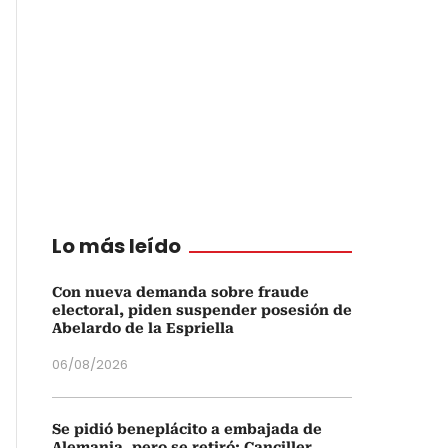
Lo más leído
Con nueva demanda sobre fraude
electoral, piden suspender posesión de
Abelardo de la Espriella
06/08/2026
Se pidió beneplácito a embajada de
Alemania, pero se retiró: Canciller