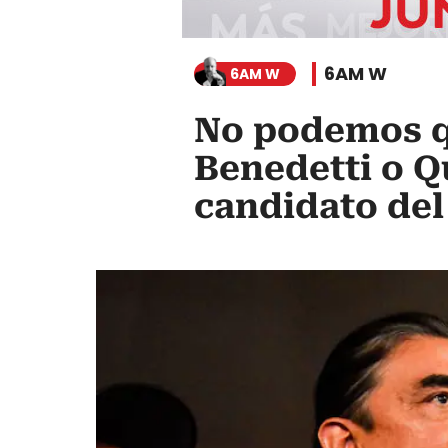
6AM W
6AM W
No podemos q
Benedetti o Q
candidato del