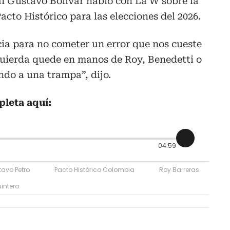
al Gustavo Bolívar habló con La W sobre la
acto Histórico para las elecciones del 2026.
ia para no cometer un error que nos cueste
zquierda quede en manos de Roy, Benedetti o
do a una trampa”, dijo.
pleta aquí:
04:59
avo Petro
Pacto Histórico Colombia
Roy Barreras
uintero