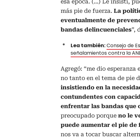
esa época. (…) Le insistí, p
más pie de fuerza.
La polít
eventualmente de prevenci
bandas delincuenciales
”, 
Lea también:
Consejo de E
señalamientos contra la AN
Agregó: “me dio esperanza e
no tanto en el tema de pie 
insistiendo en la necesi
contundentes con capacida
enfrentar las bandas que
preocupado porque
no le v
puede aumentar el pie de 
nos va a tocar buscar altern