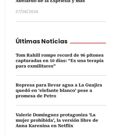
Abelardo de la Espriella y más
07/08/2026
Últimas Noticias
Tom Rahill rompe record de 96 pitones
capturadas en 10 días: “Es una terapia
para exmilitares”
Represa para llevar agua a La Guajira
quedó en ‘elefante blanco’ pese a
promesa de Petro
Valerie Domínguez protagoniza ‘La
mujer prohibida’, la versión libre de
Anna Karenina en Netflix