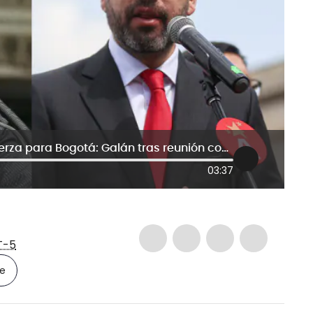
Le insistiré en aumentar el pie de fuerza para Bogotá: Galán tras reunión con Petro
03:37
T-5
le