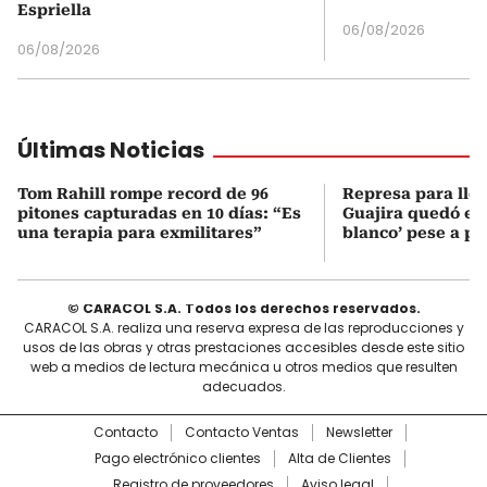
Espriella
06/08/2026
06/08/2026
Últimas Noticias
Tom Rahill rompe record de 96
Represa para lle
pitones capturadas en 10 días: “Es
Guajira quedó en 
una terapia para exmilitares”
blanco’ pese a p
© CARACOL S.A. Todos los derechos reservados.
CARACOL S.A. realiza una reserva expresa de las reproducciones y
usos de las obras y otras prestaciones accesibles desde este sitio
web a medios de lectura mecánica u otros medios que resulten
adecuados.
Contacto
Contacto Ventas
Newsletter
Pago electrónico clientes
Alta de Clientes
Registro de proveedores
Aviso legal