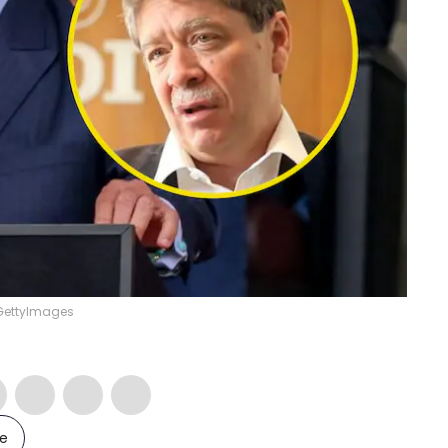
 GettyImages
le