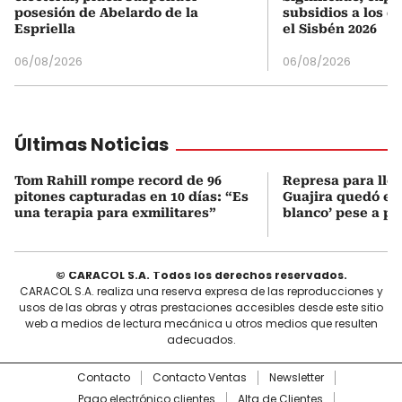
posesión de Abelardo de la
subsidios a los q
Espriella
el Sisbén 2026
06/08/2026
06/08/2026
Últimas Noticias
Tom Rahill rompe record de 96
Represa para lle
pitones capturadas en 10 días: “Es
Guajira quedó en 
una terapia para exmilitares”
blanco’ pese a p
© CARACOL S.A. Todos los derechos reservados.
CARACOL S.A. realiza una reserva expresa de las reproducciones y
usos de las obras y otras prestaciones accesibles desde este sitio
web a medios de lectura mecánica u otros medios que resulten
adecuados.
Contacto
Contacto Ventas
Newsletter
Pago electrónico clientes
Alta de Clientes