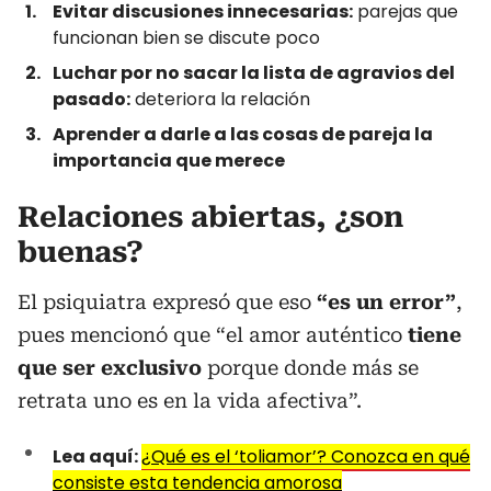
Evitar discusiones innecesarias:
parejas que
funcionan bien se discute poco
Luchar por no sacar la lista de agravios del
pasado:
deteriora la relación
Aprender a darle a las cosas de pareja la
importancia que merece
Relaciones abiertas, ¿son
buenas?
El psiquiatra expresó que eso
“es un error”
,
pues mencionó que “el amor auténtico
tiene
que ser exclusivo
porque donde más se
retrata uno es en la vida afectiva”.
Lea aquí:
¿Qué es el ‘toliamor’? Conozca en qué
consiste esta tendencia amorosa