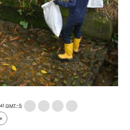
:41
GMT-5
le