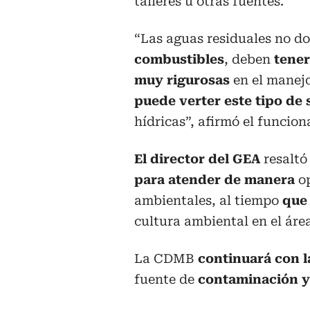
talleres u otras fuentes.
“Las aguas residuales no d
combustibles
, deben
tener
muy rigurosas
en el manejo
puede verter este tipo de
hídricas”, afirmó el funciona
El director del GEA
resaltó
para atender de manera
op
ambientales, al tiempo
que 
cultura ambiental en el ár
La CDMB
continuará con l
fuente de
contaminación y