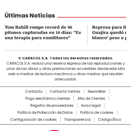
Últimas Noticias
Tom Rahill rompe record de 96
Represa para lle
pitones capturadas en 10 días: “Es
Guajira quedó en 
una terapia para exmilitares”
blanco’ pese a p
© CARACOL S.A. Todos los derechos reservados.
CARACOL S.A. realiza una reserva expresa de las reproducciones y
usos de las obras y otras prestaciones accesibles desde este sitio
web a medios de lectura mecánica u otros medios que resulten
adecuados.
Contacto
Contacto Ventas
Newsletter
Pago electrónico clientes
Alta de Clientes
Registro de proveedores
Aviso legal
Política de Protección de Datos
Política de cookies
Configuración de cookies
Transparencia
Código Ético