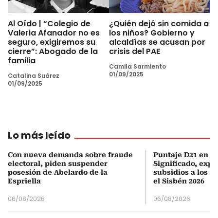
Al Oído | “Colegio de
¿Quién dejó sin comida a
Valeria Afanador no es
los niños? Gobierno y
seguro, exigiremos su
alcaldías se acusan por
cierre”: Abogado de la
crisis del PAE
familia
Camila Sarmiento
01/09/2025
Catalina Suárez
01/09/2025
Lo más leído
Con nueva demanda sobre fraude
Puntaje D21 en el
electoral, piden suspender
Significado, expl
posesión de Abelardo de la
subsidios a los q
Espriella
el Sisbén 2026
06/08/2026
06/08/2026