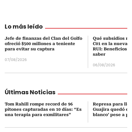
Lo más leído
Jefe de finanzas del Clan del Golfo
Qué subsidios rec
ofreció $500 millones a teniente
C01 en la nueva c
para evitar su captura
RUI: Beneficios y
saber
07/08/2026
06/08/2026
Últimas Noticias
Tom Rahill rompe record de 96
Represa para lle
pitones capturadas en 10 días: “Es
Guajira quedó en 
una terapia para exmilitares”
blanco’ pese a p