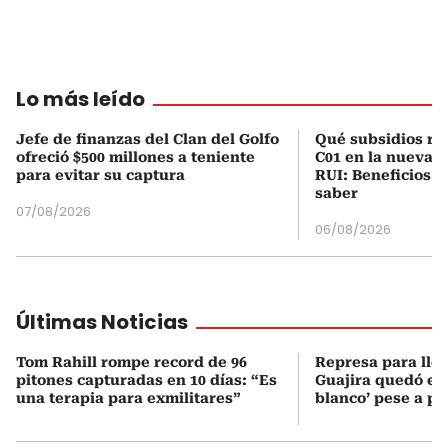
Lo más leído
Jefe de finanzas del Clan del Golfo
Qué subsidios rec
ofreció $500 millones a teniente
C01 en la nueva c
para evitar su captura
RUI: Beneficios y
saber
07/08/2026
06/08/2026
Últimas Noticias
Tom Rahill rompe record de 96
Represa para lle
pitones capturadas en 10 días: “Es
Guajira quedó en 
una terapia para exmilitares”
blanco’ pese a p