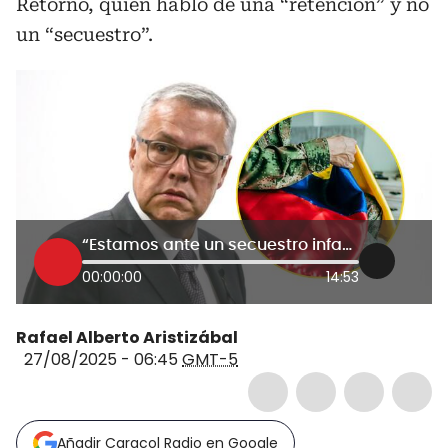
Retorno, quien habló de una “retención” y no
un “secuestro”.
“Estamos ante un secuestro infame de la fuerza pública”: procurador Néstor Osuna
00:00:00
14:53
Rafael Alberto Aristizábal
27/08/2025 - 06:45
GMT-5
Añadir Caracol Radio en Google