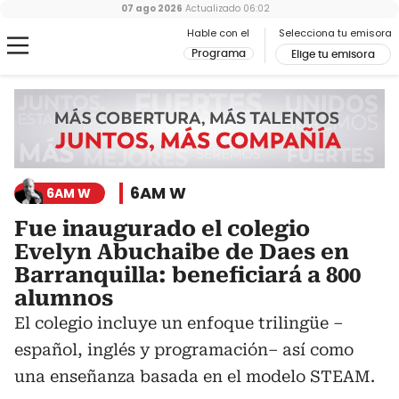
07 ago 2026
Actualizado
06:02
Hable con el
Selecciona tu emisora
Programa
Elige tu emisora
6AM W
6AM W
Fue inaugurado el colegio
Evelyn Abuchaibe de Daes en
Barranquilla: beneficiará a 800
alumnos
El colegio incluye un enfoque trilingüe –
español, inglés y programación– así como
una enseñanza basada en el modelo STEAM.