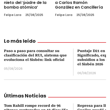
nieto del ‘padre de la
a Carlos Ramón
bomba atómica’
González en Cancillería
Felipe Lara
25/08/2025
Felipe Lara
25/08/2025
Lo más leído
Paso a paso para consultar su
Puntaje D21 en el
clasificación del RUI, sistema que
Significado, expl
evoluciona el Sisbén: link oficial
subsidios a los q
el Sisbén 2026
05/08/2026
06/08/2026
Últimas Noticias
Tom Rahill rompe record de 96
Represa para lle
pitones capturadas en 10 días: “Es
Guajira quedó en 