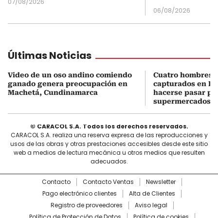
07/08/2026
06/08/2026
Últimas Noticias
Video de un oso andino comiendo
Cuatro hombres 
ganado genera preocupación en
capturados en Bo
Machetá, Cundinamarca
hacerse pasar po
supermercados
© CARACOL S.A. Todos los derechos reservados.
CARACOL S.A. realiza una reserva expresa de las reproducciones y
usos de las obras y otras prestaciones accesibles desde este sitio
web a medios de lectura mecánica u otros medios que resulten
adecuados.
Contacto
Contacto Ventas
Newsletter
Pago electrónico clientes
Alta de Clientes
Registro de proveedores
Aviso legal
Política de Protección de Datos
Política de cookies