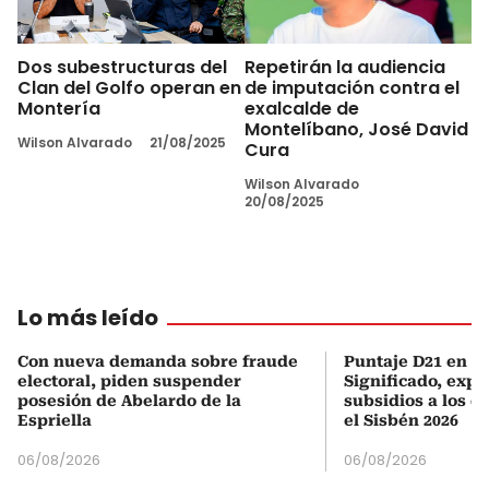
Dos subestructuras del
Repetirán la audiencia
Clan del Golfo operan en
de imputación contra el
Montería
exalcalde de
Montelíbano, José David
Wilson Alvarado
21/08/2025
Cura
Wilson Alvarado
20/08/2025
Lo más leído
Con nueva demanda sobre fraude
Puntaje D21 en el
electoral, piden suspender
Significado, expl
posesión de Abelardo de la
subsidios a los q
Espriella
el Sisbén 2026
06/08/2026
06/08/2026