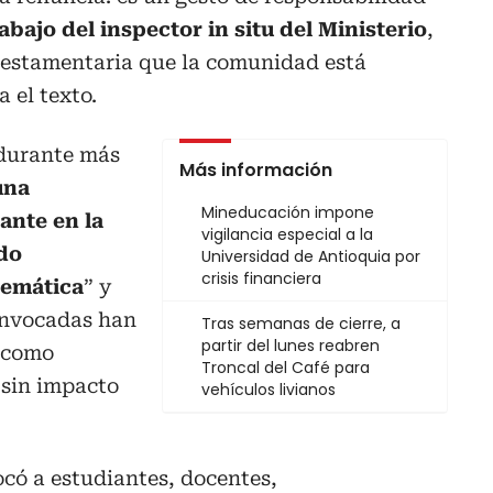
rabajo del inspector in situ del Ministerio
,
tiestamentaria que la comunidad está
 el texto.
 durante más
Más información
una
Mineducación impone
ante en la
vigilancia especial a la
do
Universidad de Antioquia por
crisis financiera
temática
” y
onvocadas han
Tras semanas de cierre, a
partir del lunes reabren
, como
Troncal del Café para
 sin impacto
vehículos livianos
ó a estudiantes, docentes,