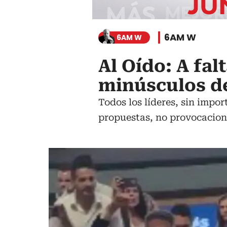
6AM W
6AM W
Al Oído: A fa
minúsculos de
Todos los líderes, sin impor
propuestas, no provocacion