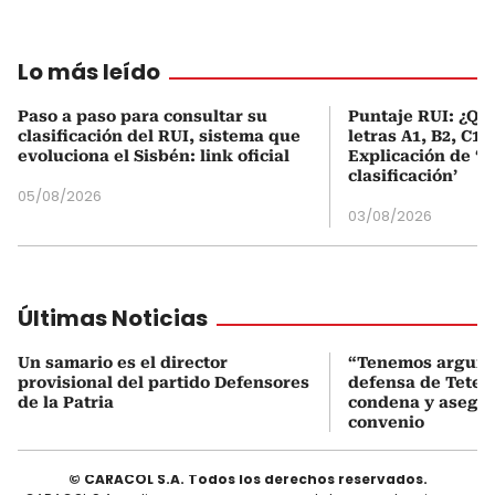
Lo más leído
Paso a paso para consultar su
Puntaje RUI: ¿Qué
clasificación del RUI, sistema que
letras A1, B2, C1 
evoluciona el Sisbén: link oficial
Explicación de ‘
clasificación’
05/08/2026
03/08/2026
Últimas Noticias
Un samario es el director
“Tenemos argume
provisional del partido Defensores
defensa de Tete 
de la Patria
condena y asegur
convenio
© CARACOL S.A. Todos los derechos reservados.