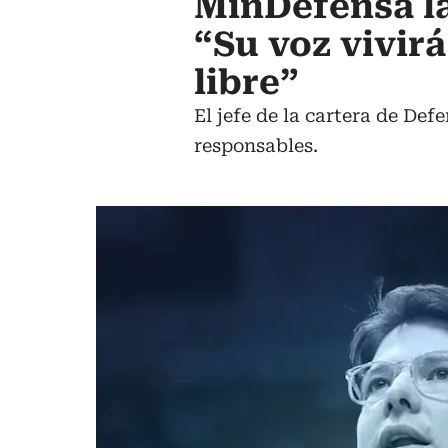
MinDefensa l
“Su voz vivir
libre”
El jefe de la cartera de Def
responsables.