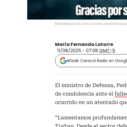
Mindefensa se une a voces de rechazo por
María Fernanda Latorre
11/08/2025 - 07:08
GMT-5
Añadir Caracol Radio en Goog
El ministro de Defensa, Ped
de condolencia ante el
fall
ocurrido en un atentado qu
“Lamentamos profundamente
Turbay. Desde el sector def