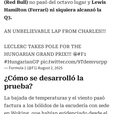
(Red Bull)
no pasó del octavo lugar y
Lewis
Hamilton (Ferrari) ni siquiera alcanzó la
Q3.
AN UNBELIEVABLE LAP FROM CHARLES!!!
LECLERC TAKES POLE FOR THE
HUNGARIAN GRAND PRIX!!! 🤩
#F1
#HungarianGP
pic.twitter.com/9Tdemvurpp
— Formula 1 (@F1)
August 2, 2025
¿Cómo se desarrolló la
prueba?
La bajada de temperaturas y el viento pasó
factura a los bólidos de la escudería con sede
en Woking, que habían evidenciado desde el