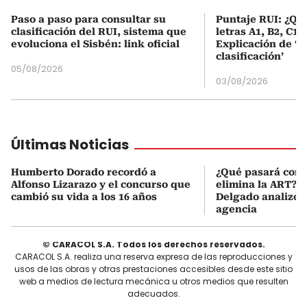
Paso a paso para consultar su
Puntaje RUI: ¿Qué
clasificación del RUI, sistema que
letras A1, B2, C1 
evoluciona el Sisbén: link oficial
Explicación de ‘
clasificación’
05/08/2026
03/08/2026
Últimas Noticias
Humberto Dorado recordó a
¿Qué pasará con l
Alfonso Lizarazo y el concurso que
elimina la ART? D
cambió su vida a los 16 años
Delgado analizó e
agencia
© CARACOL S.A. Todos los derechos reservados.
CARACOL S.A. realiza una reserva expresa de las reproducciones y
usos de las obras y otras prestaciones accesibles desde este sitio
web a medios de lectura mecánica u otros medios que resulten
adecuados.