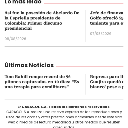
Lo más leído
Así fue la posesión de Abelardo De
Jefe de finanzas 
la Espriella presidente de
Golfo ofreció $50
Colombia: Primer discurso
teniente para evi
presidencial
07/08/2026
08/08/2026
Últimas Noticias
Tom Rahill rompe record de 96
Represa para lle
pitones capturadas en 10 días: “Es
Guajira quedó en 
una terapia para exmilitares”
blanco’ pese a p
© CARACOL S.A. Todos los derechos reservados.
CARACOL S.A. realiza una reserva expresa de las reproducciones y
usos de las obras y otras prestaciones accesibles desde este sitio
web a medios de lectura mecánica u otros medios que resulten
adecuados.