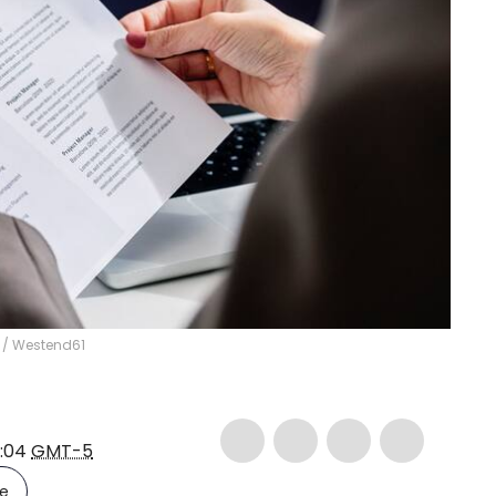
/
Westend61
9:04
GMT-5
le