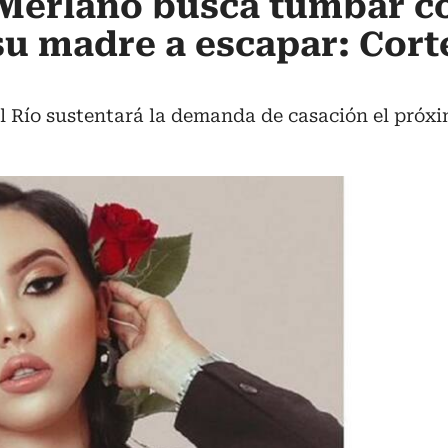
a Merlano busca tumbar 
su madre a escapar: Cort
l Río sustentará la demanda de casación el próxi