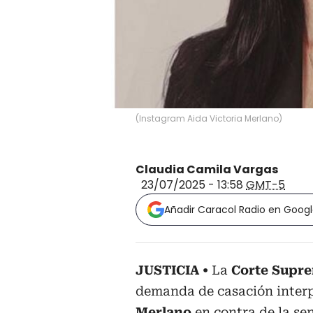
(
Instagram Aida Victoria Merlano
)
Claudia Camila Vargas
23/07/2025 - 13:58
GMT-5
Añadir Caracol Radio en Goog
JUSTICIA
La
Corte Supre
demanda de casación interp
Merlano
en contra de la se