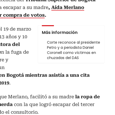
a escapar a su madre
,
Aída Merlano
r compra de votos
.
el 19 de marzo
Más información
13 años y 10
Corte reconoce al presidente
tora del
Petro y a periodista Daniel
e
n la fuga de
Coronell como víctimas en
chuzadas del DAS
re y
un
n Bogotá mientras asistía a una cita
2019
.
 que Merlano, facilitó a su madre
la ropa de
cuerda
con la que logró escapar del tercer
o el consultorio.