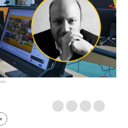
dio.
le