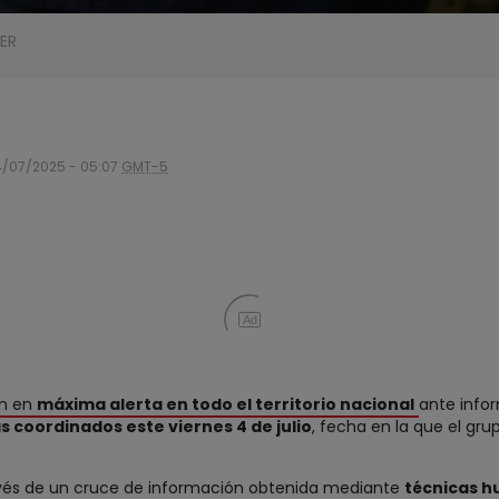
ER
/07/2025 - 05:07
GMT-5
Ad
án en
máxima alerta en todo el territorio nacional
ante info
s coordinados este viernes 4 de julio
, fecha en la que el gr
través de un cruce de información obtenida mediante
técnicas h