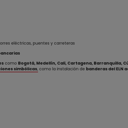
rres eléctricas, puentes y carreteras
bancarias
es
como
Bogotá, Medellín, Cali, Cartagena, Barranquilla,
iones simbólicas
,
como la instalación de
banderas del ELN 