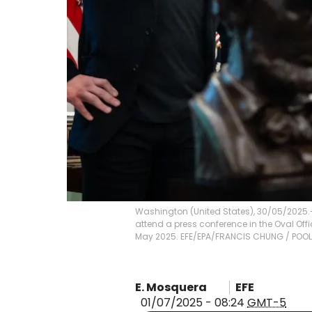
Washington (United States), 30/05/2025.
attend a press conference in the Oval Off
May 2025. EFE/EPA/FRANCIS CHUNG / POO
E. Mosquera
EFE
01/07/2025 - 08:24
GMT-5