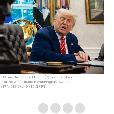
- US President Donald Trump (R) and Elon Musk
ice at the White House in Washington, DC, USA, 30
L
/
FRANCIS CHUNG / POOL
(
EFE
)