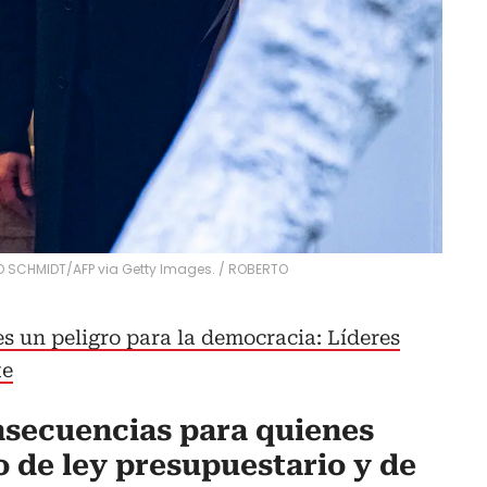
O SCHMIDT/AFP via Getty Images.
/
ROBERTO
s un peligro para la democracia: Líderes
te
nsecuencias para quienes
o de ley presupuestario y de