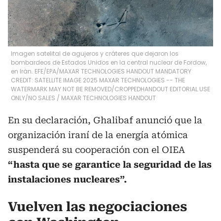
Imagen satelital de agujeros y cráteres que dejaron los
bombardeos de Estados Unidos en la central nuclear de Fordow,
en Irán. EFE/EPA/MAXAR TECHNOLOGIES HANDOUT MANDATORY
CREDIT: SATELLITE IMAGE 2025 MAXAR TECHNOLOGIES -- THE
WATERMARK MAY NOT BE REMOVED/CROPPEDHANDOUT EDITORIAL USE
ONLY/NO SALES
/
MAXAR TECHNOLOGIES HANDOUT
En su declaración, Ghalibaf anunció que la
organización iraní de la energía atómica
suspenderá su cooperación con el OIEA
“hasta que se garantice la seguridad de las
instalaciones nucleares”.
Vuelven las negociaciones