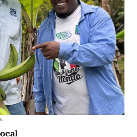
la
local